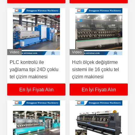
Video
Video
PLC kontrolü ile
Hızlı ölçek değiştirme
yağlama tipi 24D çoklu
sistemi ile 16 çoklu tel
tel çizim makinesi
çizim makinesi
En İyi Fiyatı Alın
En İyi Fiyatı Alın