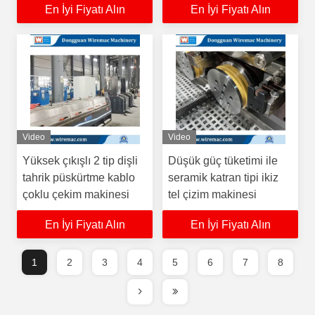
En İyi Fiyatı Alın
En İyi Fiyatı Alın
Video
Video
Yüksek çıkışlı 2 tip dişli
Düşük güç tüketimi ile
tahrik püskürtme kablo
seramik katran tipi ikiz
çoklu çekim makinesi
tel çizim makinesi
En İyi Fiyatı Alın
En İyi Fiyatı Alın
1
2
3
4
5
6
7
8