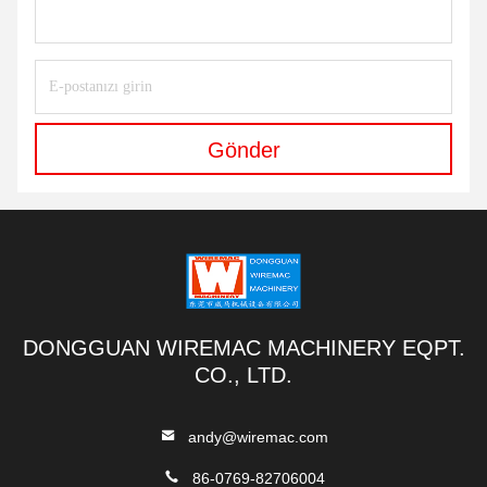
Gönder
DONGGUAN WIREMAC MACHINERY EQPT.
CO., LTD.
andy@wiremac.com
86-0769-82706004