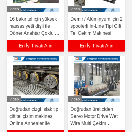
Video
Video
16 bakır tel için yüksek
Demir / Alüminyum için 2
hassasiyetli dişli ile
spoolerli In-Line Tipi Çift
Döner Anahtar Çoklu Tel
Tel Çekim Makinesi
Çizim Makinesi
En İyi Fiyatı Alın
En İyi Fiyatı Alın
Video
Video
Doğrudan çizgi ıslak tip
Doğrudan üreticiden
çift tel çizim makinesi
Servo Motor Drive Wet
Online Annealer ile
Wire Multi Çekim
Makinesi