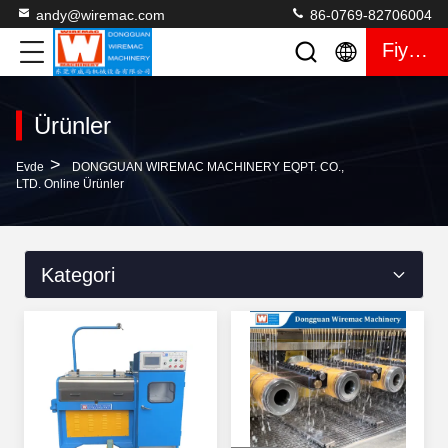
andy@wiremac.com
86-0769-82706004
Fiyat Teklifi
Ürünler
>
Evde
DONGGUAN WIREMAC MACHINERY EQPT. CO.,
LTD. Online Ürünler
Kategori