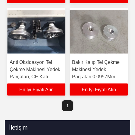
Anti Oksidasyon Tel
Bakır Kalıp Tel Çekme
Çekme Makinesi Yedek
Makinesi Yedek
Parçaları, CE Katı
Parçaları 0.0957Mm
Seramik Hız Koni
Korozyon Önleyici
En İyi Fiyatı Alın
En İyi Fiyatı Alın
Kasnağı
1
İletişim