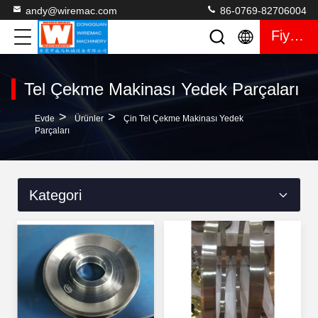
andy@wiremac.com
86-0769-82706004
Fiyat Teklifi
Tel Çekme Makinası Yedek Parçaları
>
>
Evde
Ürünler
Çin Tel Çekme Makinası Yedek
Parçaları
Kategori