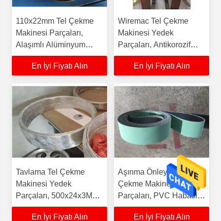
110x22mm Tel Çekme
Wiremac Tel Çekme
Makinesi Parçaları,
Makinesi Yedek
Alaşımlı Alüminyum
Parçaları, Antikorozif
Avara Kasnağı
Nikel Kaplama Bakır
En İyi Fiyatı Alın
En İyi Fiyatı Alın
Şerit
Tavlama Tel Çekme
Aşınma Önleyici Tel
Makinesi Yedek
Çekme Makinesi Yedek
Parçaları, 500x24x3MM
Parçaları, PVC Habasit
Saf Nikel Şerit
Konveyör Bant
En İyi Fiyatı Alın
En İyi Fiyatı Alın