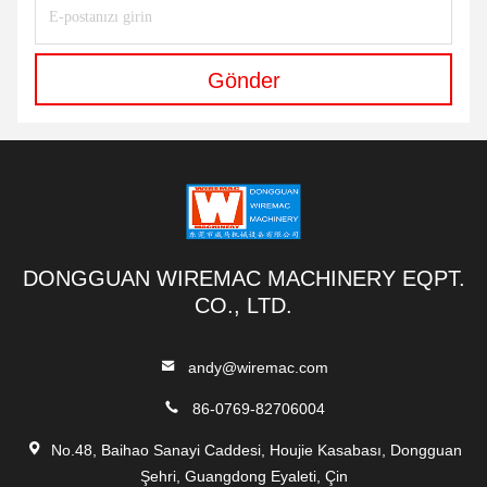
Gönder
DONGGUAN WIREMAC MACHINERY EQPT.
CO., LTD.
andy@wiremac.com
86-0769-82706004
No.48, Baihao Sanayi Caddesi, Houjie Kasabası, Dongguan
Şehri, Guangdong Eyaleti, Çin