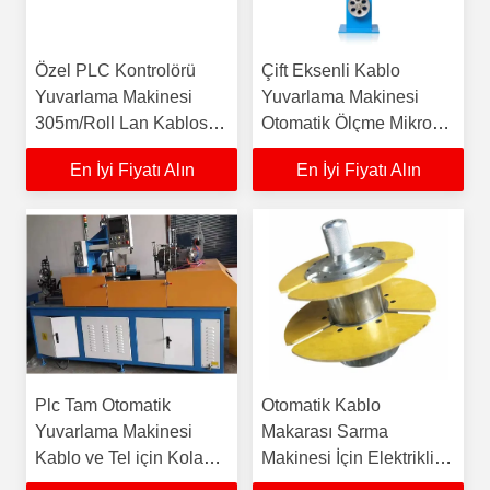
Özel PLC Kontrolörü
Çift Eksenli Kablo
Yuvarlama Makinesi
Yuvarlama Makinesi
305m/Roll Lan Kablosu
Otomatik Ölçme Mikro
için 8 şekil türü veya düz
Bilgisayarı Lan
En İyi Fiyatı Alın
En İyi Fiyatı Alın
tür
Plc Tam Otomatik
Otomatik Kablo
Yuvarlama Makinesi
Makarası Sarma
Kablo ve Tel için Kolay
Makinesi İçin Elektrikli
Çalışma ve Sarma
Tel Colier Kafası