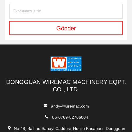
Gönder
DONGGUAN WIREMAC MACHINERY EQPT.
CO., LTD.
andy@wiremac.com
86-0769-82706004
No.48, Baihao Sanayi Caddesi, Houjie Kasabası, Dongguan