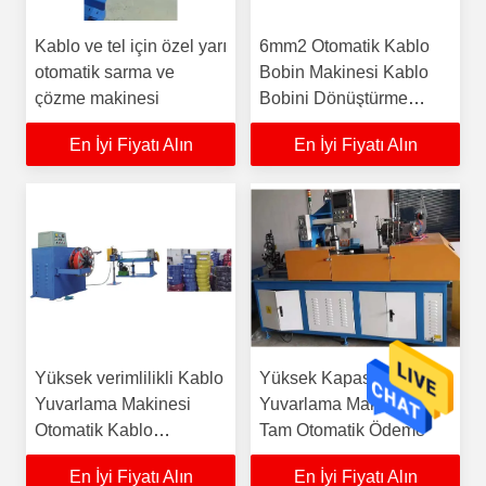
Kablo ve tel için özel yarı
6mm2 Otomatik Kablo
otomatik sarma ve
Bobin Makinesi Kablo
çözme makinesi
Bobini Dönüştürme
Bağlama Makinesi
En İyi Fiyatı Alın
En İyi Fiyatı Alın
Yüksek verimlilikli Kablo
Yüksek Kapasiteli Kablo
Yuvarlama Makinesi
Yuvarlama Makinesi
Otomatik Kablo
Tam Otomatik Ödeme
Yuvarlama Makinesi
En İyi Fiyatı Alın
En İyi Fiyatı Alın