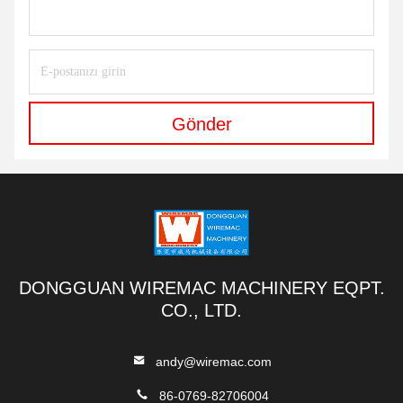
Gönder
DONGGUAN WIREMAC MACHINERY EQPT.
CO., LTD.
andy@wiremac.com
86-0769-82706004