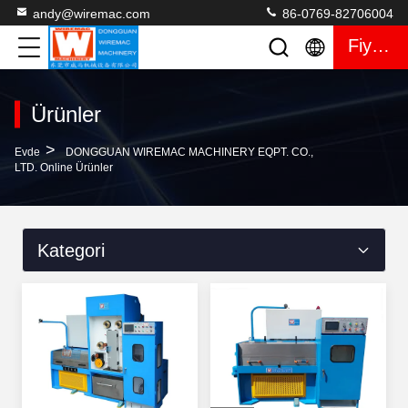
andy@wiremac.com
86-0769-82706004
Fiyat Teklifi
Ürünler
>
Evde
DONGGUAN WIREMAC MACHINERY EQPT. CO.,
LTD. Online Ürünler
Kategori