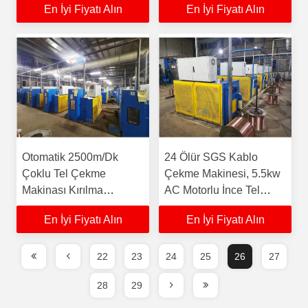
En İyi Fiyatı Alın
En İyi Fiyatı Alın
Otomatik 2500m/Dk
24 Ölür SGS Kablo
Çoklu Tel Çekme
Çekme Makinesi, 5.5kw
Makinası Kırılma
AC Motorlu İnce Tel
Önleyici 24 Blok
Çekme Makinesi
En İyi Fiyatı Alın
En İyi Fiyatı Alın
22
23
24
25
26
27
28
29