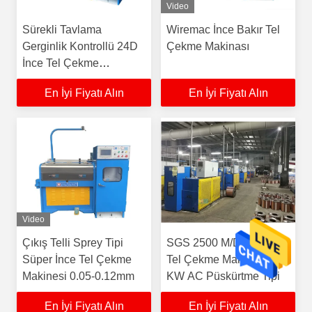
Video
Sürekli Tavlama
Wiremac İnce Bakır Tel
Gerginlik Kontrollü 24D
Çekme Makinası
İnce Tel Çekme
Makinesi
En İyi Fiyatı Alın
En İyi Fiyatı Alın
Video
Çıkış Telli Sprey Tipi
SGS 2500 M/Dk Bakır
Süper İnce Tel Çekme
Tel Çekme Makinası 18
Makinesi 0.05-0.12mm
KW AC Püskürtme Tipi
En İyi Fiyatı Alın
En İyi Fiyatı Alın