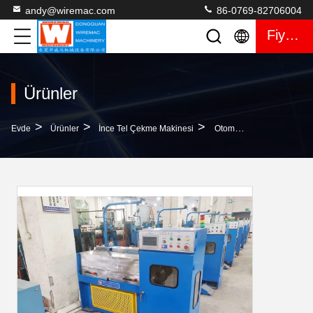
andy@wiremac.com
86-0769-82706004
Fiyat Teklifi
Ürünler
>
>
>
Evde
Ürünler
İnce Tel Çekme Makinesi
Otomatik Kontrollü SGS CCA İnce Tel Çekme Makinesi 2500m/Dk