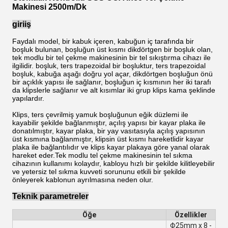
Makinesi 2500m/Dk
giriiş
Faydalı model, bir kabuk içeren, kabuğun iç tarafında bir
boşluk bulunan, boşluğun üst kısmı dikdörtgen bir boşluk olan,
tek modlu bir tel çekme makinesinin bir tel sıkıştırma cihazı ile
ilgilidir. boşluk, ters trapezoidal bir boşluktur, ters trapezoidal
boşluk, kabuğa aşağı doğru yol açar, dikdörtgen boşluğun önü
bir açıklık yapısı ile sağlanır, boşluğun iç kısmının her iki tarafı
da klipslerle sağlanır ve alt kısımlar iki grup klips kama şeklinde
yapılardır.
Klips, ters çevrilmiş yamuk boşluğunun eğik düzlemi ile
kayabilir şekilde bağlanmıştır, açılış yapısı bir kayar plaka ile
donatılmıştır, kayar plaka, bir yay vasıtasıyla açılış yapısının
üst kısmına bağlanmıştır, klipsin üst kısmı hareketlidir kayar
plaka ile bağlantılıdır ve klips kayar plakaya göre yanal olarak
hareket eder.Tek modlu tel çekme makinesinin tel sıkma
cihazının kullanımı kolaydır, kabloyu hızlı bir şekilde kilitleyebilir
ve yetersiz tel sıkma kuvveti sorununu etkili bir şekilde
önleyerek kablonun ayrılmasına neden olur.
Teknik parametreler
Öğe
Özellikler
Φ25mm x 8 -