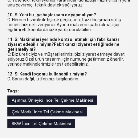
C: Yetenekli teknisyenler tarafından denizaşırı hizmetlerin yanı
sıra çevrimiçi teknik destek sağlıyoruz.
10. S: Yeni bir işe başlarsam ne yapmalıyım?
C: Hemen bizimle iletişime geçin, ücretsiz danışman satış
öncesi hizmeti veriyoruz.Ayrıca malzeme satın alma, işçi
eğitimi vb. konularda size yardımcı olabiliriz.
11. S: Makineleri yerinde kontrol etmek için fabrikanızı
ziyaret edebilir miyim?Fabrikanızı ziyaret ettiğimde ne
getirmeliyim?
C: Biz üreticiyiz ve müşterilerimizi bizi ziyaret etmeye davet
ediyoruz.Özel ürün tasarımı için numune getirmeniz önerilir,
yerinde makinelerimizle test edebilirsiniz.
12. S: Kendi logomu kullanabilir miyim?
C: Sorun değil, lütfen bizi bilgilendirin.
Tags:
Aşınma Önleyici İnce Tel Çekme Makinesi
Çok Modlu İnce Tel Çekme Makinesi
8KW İnce Tel Çekme Makinesi