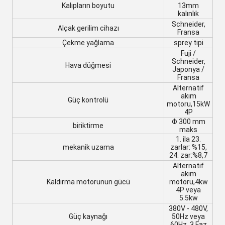
Kalıpların boyutu
13mm
kalınlık
Schneider,
Alçak gerilim cihazı
Fransa
Çekme yağlama
sprey tipi
Fuji /
Schneider,
Hava düğmesi
Japonya /
Fransa
Alternatif
akım
Güç kontrolü
motoru,
15kW
4P
Φ 300 mm
biriktirme
maks
1. ila 23.
mekanik uzama
zarlar: %15,
24. zar:
%8,7
Alternatif
akım
Kaldırma motorunun gücü
motoru,
4kw
4P veya
5.5kw
380V - 480V,
Güç kaynağı
50Hz veya
60Hz, 3 Faz