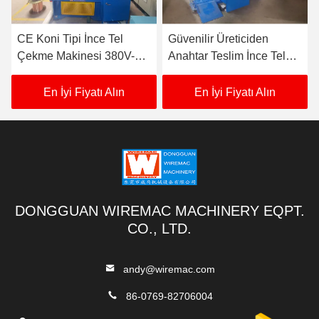
CE Koni Tipi İnce Tel
Güvenilir Üreticiden
Çekme Makinesi 380V-
Anahtar Teslim İnce Tel
480V Senkron Hareketli
Çekme Makinesi
En İyi Fiyatı Alın
En İyi Fiyatı Alın
DONGGUAN WIREMAC MACHINERY EQPT.
CO., LTD.
andy@wiremac.com
86-0769-82706004