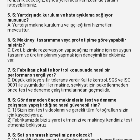
rehberlik edeceğiz, ayrıca yerel acentenizden de yardım
isteyebilirsiniz.
5. S: Yurtdışında kurulum ve hata ayıklama sağlıyor
musunuz?
A: Yurtdışı makine kurulumu ve işçi eğitimi hizmetleri
mevcuttur.
6. S: Makineyi tasarımıma veya prototipime göre yapabilir
misiniz?
C: Evet, bizimle rezervasyon yapacağınız makine için en uygun
tasarım ve üretim planını yapmak için deneyimli bir ekibimiz
var.
7. S: Fabrikanız kalite kontrol konusunda nasıl bir
performans sergiliyor?
C: Düşük kaliteye sıfır tolerans vardır.Kalite kontrol, SGS ve ISO
9001 ile uyumludur. Her makine, sevkiyat için paketlenmeden
önce test ve deneme çalıştırmalarından geçmelidir.
8. S: Göndermeden önce makinelerin test ve deneme
çalışması yapıştırdığına nasıl güvenebilirim?
C: 1) Sizin için test videolarını ve gerekli tüm fotoğrafları sizin
için kaydediyoruz.
2) Fabrikamızda bizi ziyaret etmenizi ve makineyi kendiniz test
etmenizi bekliyoruz.
9. S: Satış sonrası hizmetimiz ne olacak?