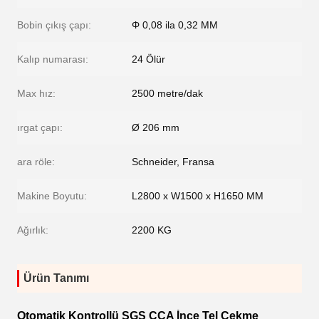
Bobin çıkış çapı:
Φ 0,08 ila 0,32 MM
Kalıp numarası:
24 Ölür
Max hız:
2500 metre/dak
ırgat çapı:
Ø 206 mm
ara röle:
Schneider, Fransa
Makine Boyutu:
L2800 x W1500 x H1650 MM
Ağırlık:
2200 KG
Ürün Tanımı
Otomatik Kontrollü SGS CCA İnce Tel Çekme