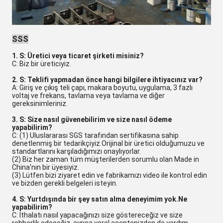
SSS
1. S: Üretici veya ticaret şirketi misiniz?
C: Biz bir üreticiyiz.
2. S: Teklifi yapmadan önce hangi bilgilere ihtiyacınız var?
A: Giriş ve çıkış teli çapı, makara boyutu, uygulama, 3 fazlı
voltaj ve frekans, tavlama veya tavlama ve diğer
gereksinimleriniz.
3. S: Size nasıl güvenebilirim ve size nasıl ödeme
yapabilirim?
C: (1) Uluslararası SGS tarafından sertifikasına sahip
denetlenmiş bir tedarikçiyiz.Orijinal bir üretici olduğumuzu ve
standartlarını karşıladığımızı onaylıyorlar.
(2) Biz her zaman tüm müşterilerden sorumlu olan Made in
China'nın bir üyesiyiz.
(3) Lütfen bizi ziyaret edin ve fabrikamızı video ile kontrol edin
ve bizden gerekli belgeleri isteyin.
4. S: Yurtdışında bir şey satın alma deneyimim yok.Ne
yapabilirim?
C: İthalatı nasıl yapacağınızı size göstereceğiz ve size